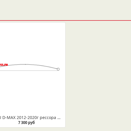
ISUZU D-MAX 2012-2020г рессора задняя лист № 1 (коренной) усиленный (Арт. IR 07-16-01ус)
7 300 руб