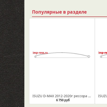
Популярные в разделе
ISUZU D-MAX 2012-2020г рессора задняя лист № 1 (коренной) в сборе (Арт. IR 07-16-01в)
6 750 руб