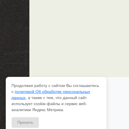
Продолжая работу с сайтом Вы соглашаетесь
Каталог рессор
с
политикой Об обработке персональных
Доставка и оплата
данных
, а также с тем, что данный сайт
Качество
использует cookie-файлы и сервис веб-
Контакты
О компании
аналитики Яндекс Метрика.
Вопрос-ответ
Принять