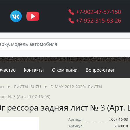
+7-902-47-57-150
+7-952-315-63-26
ачество
Контакты
О компании
Вопрос-ответ
ры
ЛИСТЫ ISUZU
D-MAX 2012-2020г ЛИСТЫ
ст № 3 (Арт. IR 07-16-03)
 рессора задняя лист № 3 (Арт. I
Артикул
IR 07-16-03
Артикул
6140010