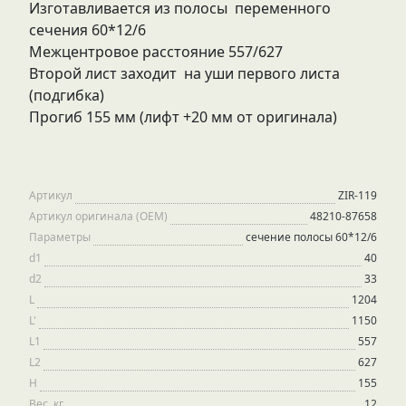
Изготавливается из полосы переменного
сечения 60*12/6
Межцентровое расстояние 557/627
Второй лист заходит на уши первого листа
(подгибка)
Прогиб 155 мм (лифт +20 мм от оригинала)
Артикул
ZIR-119
Артикул оригинала (OEM)
48210-87658
Параметры
сечение полосы 60*12/6
d1
40
d2
33
L
1204
L'
1150
L1
557
L2
627
H
155
Вес, кг
12