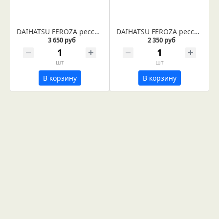
DAIHATSU FEROZA рессора задняя лист №2 (Арт. IR 29-26-02)
DAIHATSU FEROZA рессора задняя лист №4 (Арт. IR 29-26-04)
3 650 руб
2 350 руб
шт
шт
В корзину
В корзину