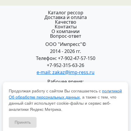
Каталог рессор
Доставка и оплата
Качество
Контакты
О компании
Вопрос-ответ
ООО "Импресс"©
2014 - 2026 гг.
Телефон: +7-902-47-57-150
+7-952-315-63-26
e-mail: zakaz@imp-ress.ru
Рабочее время:
пн-пт 08:00-18:00 (МСК+2)
Продолжая работу с сайтом Вы соглашаетесь с
политикой
618200, Пермский край
Об обработке персональных данных
, а также с тем, что
г.Чусовой, ул. Халтурина, 22
данный сайт использует cookie-файлы и сервис веб-
Политика в отношении обработки персональных
аналитики Яндекс Метрика.
данных
Принять