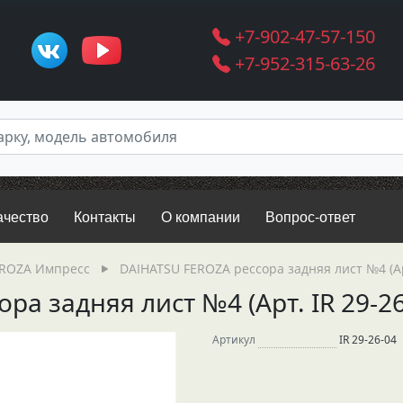
+7-902-47-57-150
+7-952-315-63-26
ачество
Контакты
О компании
Вопрос-ответ
EROZA Импресс
DAIHATSU FEROZA рессора задняя лист №4 (Арт
ра задняя лист №4 (Арт. IR 29-26
Артикул
IR 29-26-04