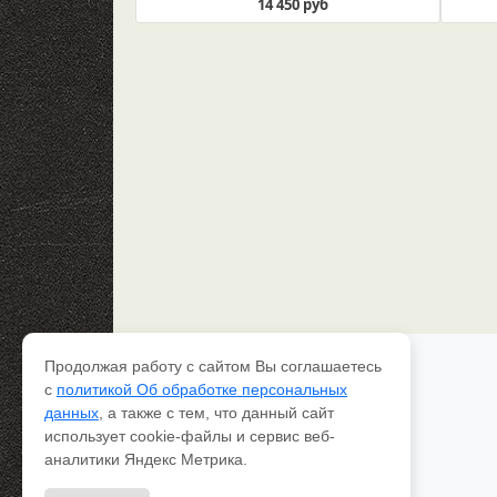
14 450 руб
Продолжая работу с сайтом Вы соглашаетесь
Каталог рессор
с
политикой Об обработке персональных
Доставка и оплата
данных
, а также с тем, что данный сайт
Качество
использует cookie-файлы и сервис веб-
Контакты
О компании
аналитики Яндекс Метрика.
Вопрос-ответ