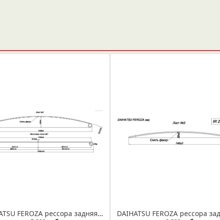
DAIHATSU FEROZA рессора задняя лист №1 (Арт. IR 29-26-01)