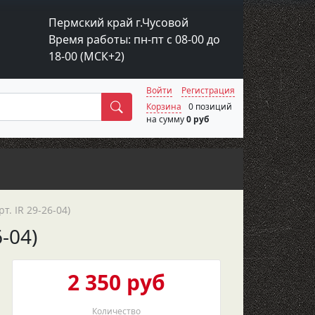
Пермский край г.Чусовой
Время работы: пн-пт с 08-00 до
18-00 (МСК+2)
Войти
Регистрация
Поиск
Корзина
0 позиций
на сумму
0 руб
. IR 29-26-04)
-04)
2 350 руб
Количество