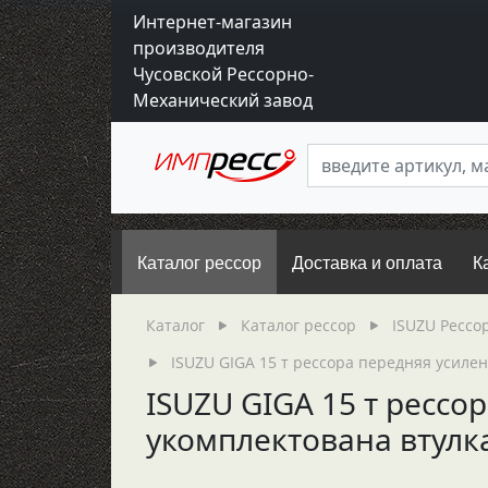
Интернет-магазин
производителя
Чусовской Рессорно-
Механический завод
Каталог рессор
Доставка и оплата
К
Каталог
Каталог рессор
ISUZU Рессо
ISUZU GIGA 15 т рессора передняя усилен
ISUZU GIGA 15 т рессор
укомплектована втулк