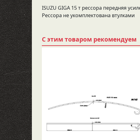
ISUZU GIGA 15 т рессора передняя усилен
Рессора не укомплектована втулками
С этим товаром рекомендуем