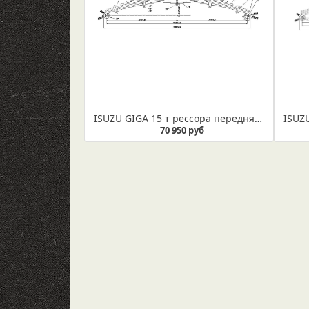
ISUZU GIGA 15 т рессора передняя усиленная (Арт. IR 07-02в) Рессора укомплектована втулками диаметром 32,5 мм
70 950 руб