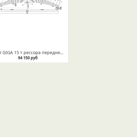
ISUZU GIGA 15 т рессора передняя усиленная (Арт. IR 07-13) Рессора не укомплектована втулками
94 150 руб