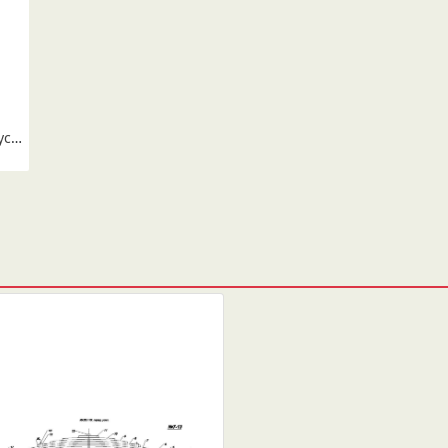
ISUZU GIGA 15 т рессора передняя лист № 2 усиленный (Арт. IR 07-02-02)