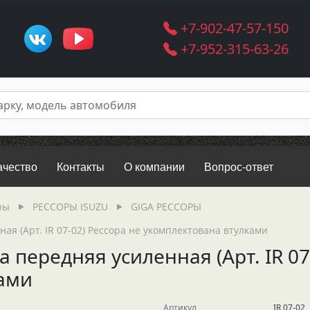
+7-902-47-57-150
+7-952-315-63-26
ачество
Контакты
О компании
Вопрос-ответ
ры
РЕССОРЫ ISUZU
GIGA РЕССОРЫ
ная (Арт. IR 07-02) Рессора не укомплектована втулками
а передняя усиленная (Арт. IR 07
ами
Артикул
IR 07-02