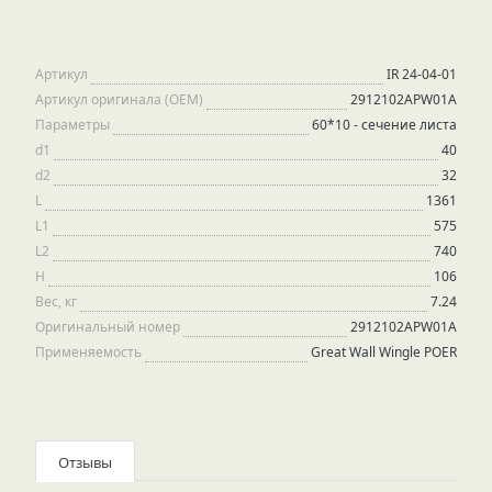
Артикул
IR 24-04-01
Артикул оригинала (OEM)
2912102APW01A
Параметры
60*10 - сечение листа
d1
40
d2
32
L
1361
L1
575
L2
740
H
106
Вес, кг
7.24
Оригинальный номер
2912102APW01A
Применяемость
Great Wall Wingle POER
Отзывы