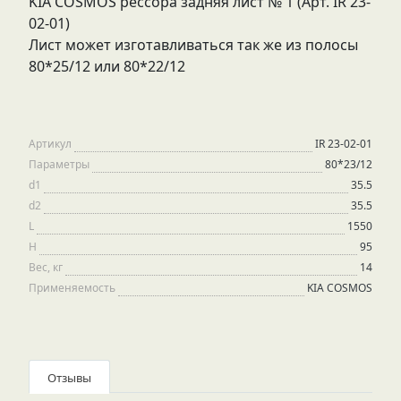
KIA COSMOS рессора задняя лист № 1 (Арт. IR 23-
02-01)
Лист может изготавливаться так же из полосы
80*25/12 или 80*22/12
Артикул
IR 23-02-01
Параметры
80*23/12
d1
35.5
d2
35.5
L
1550
H
95
Вес, кг
14
Применяемость
KIA COSMOS
Отзывы