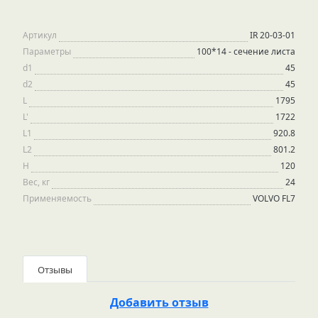
Артикул
IR 20-03-01
Параметры
100*14 - сечение листа
d1
45
d2
45
L
1795
L'
1722
L1
920.8
L2
801.2
H
120
Вес, кг
24
Применяемость
VOLVO FL7
Отзывы
Добавить отзыв