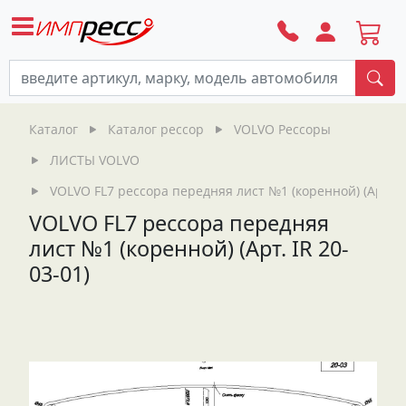
По
Каталог
Каталог рессор
VOLVO Рессоры
ЛИСТЫ VOLVO
VOLVO FL7 рессора передняя лист №1 (коренной) (Арт. IR
VOLVO FL7 рессора передняя
лист №1 (коренной) (Арт. IR 20-
03-01)