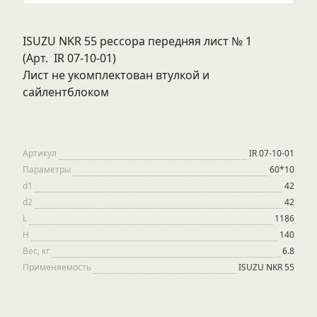
ISUZU NKR 55 рессора передняя лист № 1
(Арт. IR 07-10-01)
Лист не укомплектован втулкой и
сайлентблоком
Артикул
IR 07-10-01
Параметры
60*10
d1
42
d2
42
L
1186
H
140
Вес, кг
6.8
Применяемость
ISUZU NKR 55