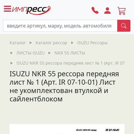
По
Каталог
Каталог рессор
ISUZU Рессоры
ЛИСТЫ ISUZU
NKR 55 ЛИСТЫ
ISUZU NKR 55 рессора передняя лист № 1 (Арт. IR 07-10
ISUZU NKR 55 рессора передняя
лист № 1 (Арт. IR 07-10-01) Лист
не укомплектован втулкой и
сайлентблоком