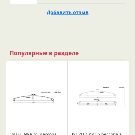
Добавить отзыв
Популярные в разделе
ISUZU NKR 55 рессора передняя лист № 1 в сборе (Арт. IR 07-10-01в) Лист укомплектован втулкой диаметром 40 мм и сайлентблоком диаметром 16 мм
ISUZU NKR 55 рессора задняя лист № 1 в сборе (Арт. IR 07-12-01в)