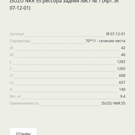
ISUZU NKR 55 рессора задняя лист № 1 (Арт. IR
07-12-01)
Артикул
IR 07-12-01
Параметры
70*11 - сечение листа
d1
42
d2
40
L
1282
L'
1265
L1
608
L2
657
H
140
Вес, кг
9.4
Применяемость
ISUZU NKR 55
Отзывы