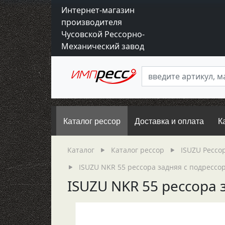
Интернет-магазин
производителя
Чусовской Рессорно-
Механический завод
Каталог рессор
Доставка и оплата
К
Каталог
Каталог рессор
ISUZU Рессо
ISUZU NKR 55 рессора задняя с подрессорн
ISUZU NKR 55 рессора з