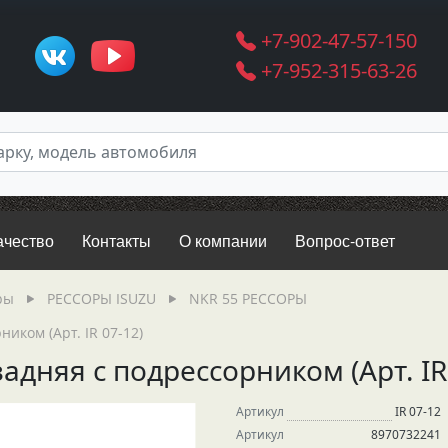
+7-902-47-57-150
+7-952-315-63-26
ачество
Контакты
О компании
Вопрос-ответ
ры
РЕССОРЫ ISUZU
NKR 55 РЕССОРЫ
иком (Арт. IR 07-12)
адняя с подрессорником (Арт. IR
Артикул
IR 07-12
Артикул
8970732241