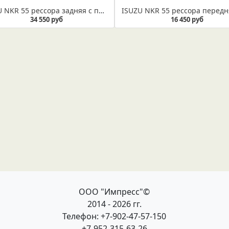
ISUZU NKR 55 рессора задняя с подрессорником в сборе с сайлентблоками (Арт. IR 07-12в)
34 550 руб
16 450 руб
ООО "Импресс"©
2014 - 2026 гг.
Телефон: +7-902-47-57-150
+7-952-315-63-26