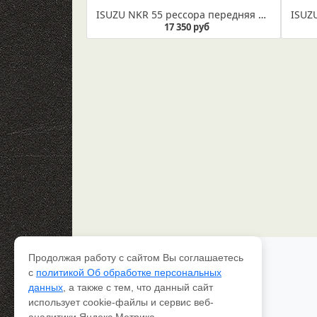
ISUZU NKR 55 рессора передняя в сборе (Арт. IR 07-10в) Рессора укомплектована втулкой диаметром 40 мм и сайлентблоком диаметром 16 мм.
17 350 руб
Продолжая работу с сайтом Вы соглашаетесь
Каталог рессор
с
политикой Об обработке персональных
Доставка и оплата
данных
, а также с тем, что данный сайт
Качество
использует cookie-файлы и сервис веб-
Контакты
О компании