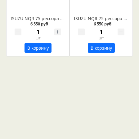
ISUZU NQR 75 рессора передняя лист № 1 (Арт. IR 07-06-01в) Лист укомплектован сайлентблоками диаметром 16 и 16,2 мм.
ISUZU NQR 75 рессора передняя лист № 2 (Арт. IR 07-29-02)
6 550 руб
6 550 руб
шт
шт
В корзину
В корзину