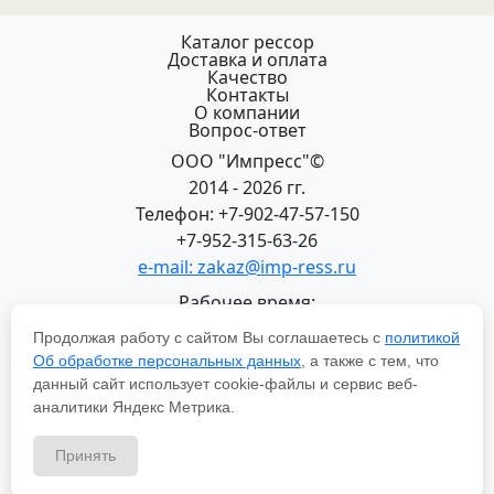
Каталог рессор
Доставка и оплата
Качество
Контакты
О компании
Вопрос-ответ
ООО "Импресс"©
2014 - 2026 гг.
Телефон: +7-902-47-57-150
+7-952-315-63-26
e-mail: zakaz@imp-ress.ru
Рабочее время:
пн-пт 08:00-18:00 (МСК+2)
Продолжая работу с сайтом Вы соглашаетесь с
политикой
618200, Пермский край
Об обработке персональных данных
, а также с тем, что
г.Чусовой, ул. Халтурина, 22
данный сайт использует cookie-файлы и сервис веб-
Политика в отношении обработки персональных
аналитики Яндекс Метрика.
данных
Принять