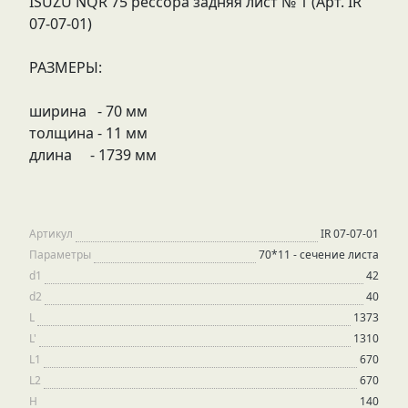
ISUZU NQR 75 рессора задняя лист № 1 (Арт. IR
07-07-01)
РАЗМЕРЫ:
ширина - 70 мм
толщина - 11 мм
длина - 1739 мм
Артикул
IR 07-07-01
Параметры
70*11 - сечение листа
d1
42
d2
40
L
1373
L'
1310
L1
670
L2
670
H
140