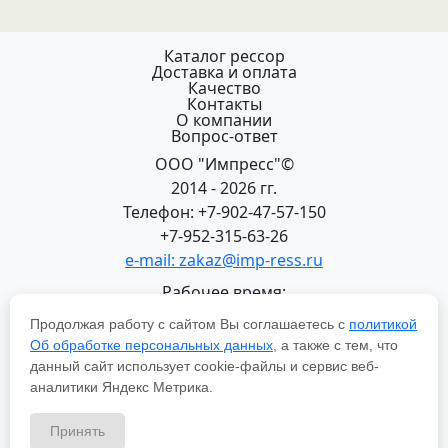
Каталог рессор
Доставка и оплата
Качество
Контакты
О компании
Вопрос-ответ
ООО "Импресс"©
2014 - 2026 гг.
Телефон: +7-902-47-57-150
+7-952-315-63-26
e-mail: zakaz@imp-ress.ru
Рабочее время:
пн-пт 08:00-18:00 (МСК+2)
Продолжая работу с сайтом Вы соглашаетесь с
политикой
618200, Пермский край
Об обработке персональных данных
, а также с тем, что
г.Чусовой, ул. Халтурина, 22
данный сайт использует cookie-файлы и сервис веб-
Политика в отношении обработки персональных
аналитики Яндекс Метрика.
данных
Принять