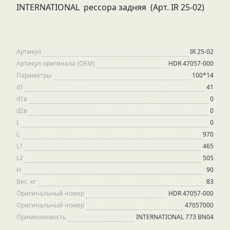
INTERNATIONAL рессора задняя (Арт. IR 25-02)
Артикул
IR 25-02
Артикул оригинала (OEM)
HDR 47057-000
Параметры
100*14
d1
41
d1в
0
d2в
0
L
0
L'
970
L1
465
L2
505
H
90
Вес, кг
83
Оригинальный номер
HDR 47057-000
Оригинальный номер
47057000
Применяемость
INTERNATIONAL 773 BN04