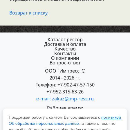
Возврат к списку
Каталог рессор
Доставка и оплата
Качество
Контакты
О компании
Вопрос-ответ
ООО "Импресс"©
2014 - 2026 гг.
Телефон: +7-902-47-57-150
+7-952-315-63-26
e-mail: zakaz@imp-ress.ru
Рабочее время:
пн-пт 08:00-18:00 (МСК+2)
Продолжая работу с сайтом Вы соглашаетесь с
политикой
618200, Пермский край
Об обработке персональных данных
, а также с тем, что
г.Чусовой, ул. Халтурина, 22
данный сайт использует cookie-файлы и сервис веб-