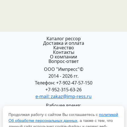
Каталог рессор
Доставка и оплата
Качество
Контакты
О компании
Вопрос-ответ
ООО "Импресс"©
2014 - 2026 гг.
Телефон: +7-902-47-57-150
+7-952-315-63-26
e-mail: zakaz@imp-ress.ru
Рабочее время:
пн-пт 08:00-18:00 (МСК+2)
Продолжая работу с сайтом Вы соглашаетесь с
политикой
618200, Пермский край
Об обработке персональных данных
, а также с тем, что
г.Чусовой, ул. Халтурина, 22
данный сайт использует cookie-файлы и сервис веб-