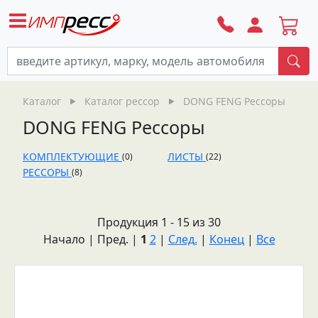
По
Каталог
Каталог рессор
DONG FENG Рессоры
DONG FENG Рессоры
КОМПЛЕКТУЮЩИЕ
ЛИСТЫ
(0)
(22)
РЕССОРЫ
(8)
Продукция 1 - 15 из 30
Начало | Пред. |
1
2
|
След.
|
Конец
|
Все