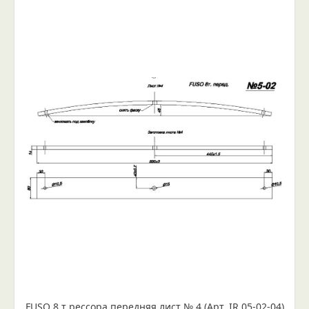
FUSO 8 т рессора передняя лист № 4 (Арт. IR 05-02-04)