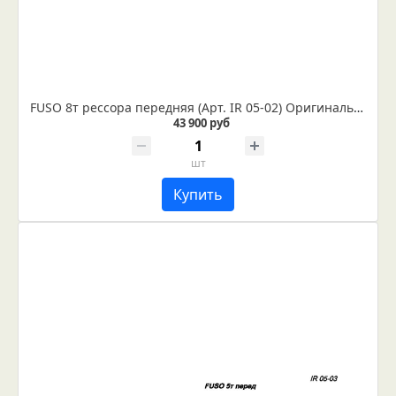
FUSO 8т рессора передняя (Арт. IR 05-02) Оригинальный номер может быть MK329810, MK329809, уточняйте у менеджера
43 900 руб
шт
Купить