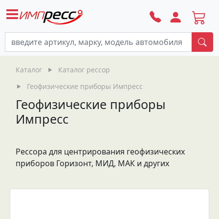
По
Каталог
Каталог рессор
Геофизические приборы Импресс
Геофизические приборы
Импресс
Рессора для центрирования геофизических
приборов Горизонт, МИД, МАК и других