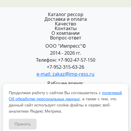
Каталог рессор
Доставка и оплата
Качество
Контакты
О компании
Вопрос-ответ
ООО "Импресс"©
2014 - 2026 гг.
Телефон: +7-902-47-57-150
+7-952-315-63-26
e-mail: zakaz@imp-ress.ru
Рабочее время:
пн-пт 08:00-18:00 (МСК+2)
Продолжая работу с сайтом Вы соглашаетесь с
политикой
618200, Пермский край
Об обработке персональных данных
, а также с тем, что
г.Чусовой, ул. Халтурина, 22
данный сайт использует cookie-файлы и сервис веб-
Политика в отношении обработки персональных
аналитики Яндекс Метрика.
данных
Принять