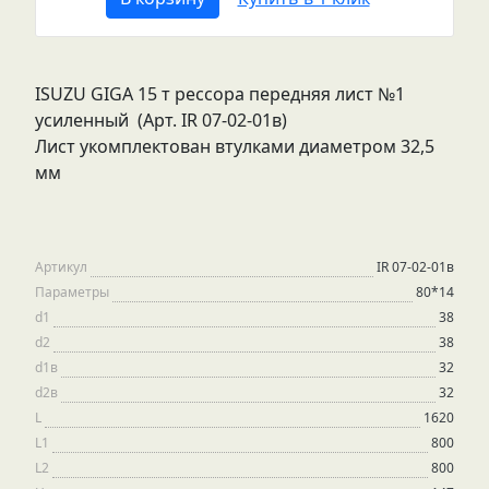
ISUZU GIGA 15 т рессора передняя лист №1
усиленный (Арт. IR 07-02-01в)
Лист укомплектован втулками диаметром 32,5
мм
Артикул
IR 07-02-01в
Параметры
80*14
d1
38
d2
38
d1в
32
d2в
32
L
1620
L1
800
L2
800