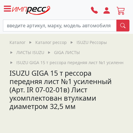
По
Каталог
Каталог рессор
ISUZU Рессоры
ЛИСТЫ ISUZU
GIGA ЛИСТЫ
ISUZU GIGA 15 т рессора передняя лист №1 усиленный (А
ISUZU GIGA 15 т рессора
передняя лист №1 усиленный
(Арт. IR 07-02-01в) Лист
укомплектован втулками
диаметром 32,5 мм