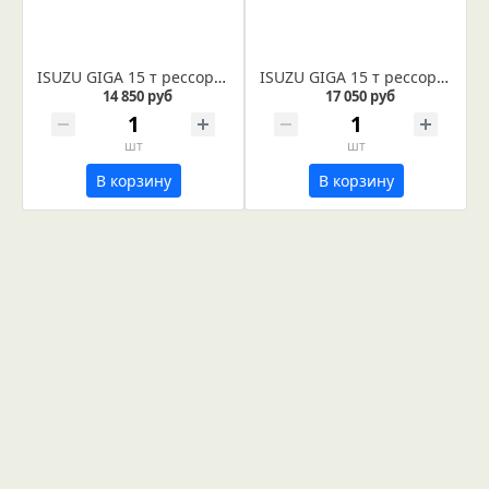
ISUZU GIGA 15 т рессора передняя лист № 2 усиленный (Арт. IR 07-02-02)
ISUZU GIGA 15 т рессора передняя лист №1 усиленный (Арт. IR 07-02-01) Лист не укомплектован втулками
14 850 руб
17 050 руб
шт
шт
В корзину
В корзину