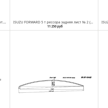
ISUZU NKR 55 рессора передняя лист № 1 (Арт. IR 07-10-01) Лист не укомплектован втулкой и сайлентблоком
ISUZU FORWARD 5 т рессора задняя лист № 2 (Арт. IR 07-05-02)
11 250 руб