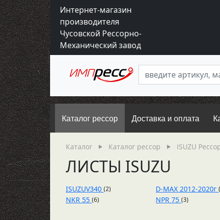
Интернет-магазин
производителя
Чусовской Рессорно-
Механический завод
Каталог рессор
Доставка и оплата
К
Каталог
Каталог рессор
ISUZU Рессо
ЛИСТЫ ISUZU
ISUZUV340
D-MAX 2012-2020г
(2)
NKR 55
NPR 75
(6)
(3)