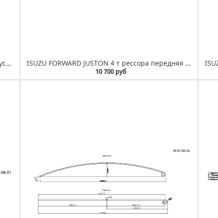
ISUZU GIGA 15 т рессора передняя лист № 2 усиленный (Арт. IR 07-02-02)
ISUZU FORWARD JUSTON 4 т рессора передняя лист №1 (Арт. IR 07-09-01)
10 700 руб