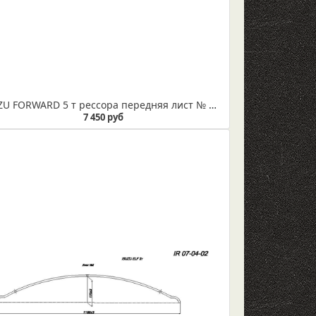
ISUZU FORWARD 5 т рессора передняя лист № 2 (подкоренной)
7 450 руб