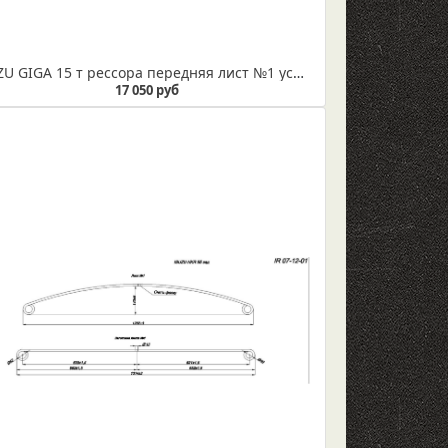
ISUZU GIGA 15 т рессора передняя лист №1 усиленный (Арт. IR 07-02-01) Лист не укомплектован втулками
17 050 руб