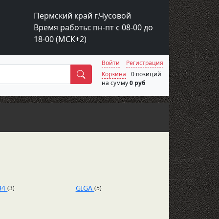
Пермский край г.Чусовой
Время работы: пн-пт с 08-00 до
18-00 (МСК+2)
Войти
Регистрация
Поиск
Корзина
0 позиций
на сумму
0 руб
34
GIGA
(3)
(5)