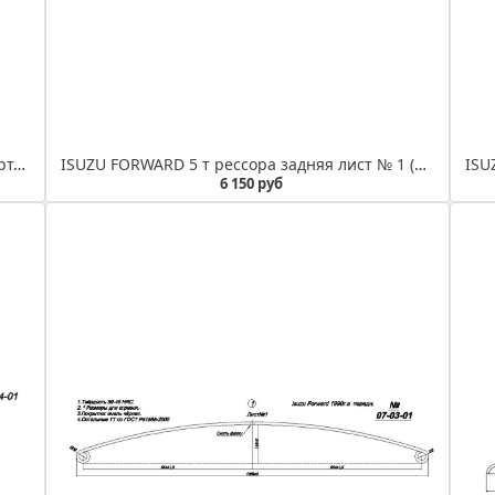
ISUZU NQR 75 рессора передняя лист № 1 (Арт. IR 07-06-01) Лист не укомплектован сайлентблоками
ISUZU FORWARD 5 т рессора задняя лист № 1 (Арт. IR 07-05-01)
6 150 руб