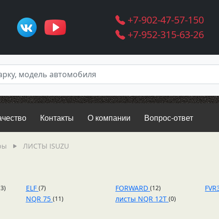
+7-902-47-57-150
+7-952-315-63-26
ачество
Контакты
О компании
Вопрос-ответ
ры
ЛИСТЫ ISUZU
ELF
FORWARD
FVR
(3)
(7)
(12)
NQR 75
листы NQR 12T
(11)
(0)