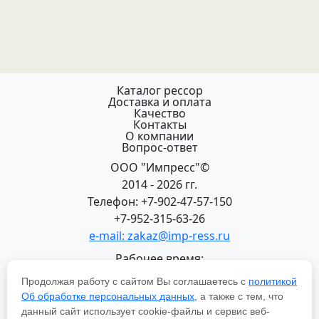
Каталог рессор
Доставка и оплата
Качество
Контакты
О компании
Вопрос-ответ
ООО "Импресс"©
2014 - 2026 гг.
Телефон: +7-902-47-57-150
+7-952-315-63-26
e-mail: zakaz@imp-ress.ru
Рабочее время:
пн-пт 08:00-18:00 (МСК+2)
Продолжая работу с сайтом Вы соглашаетесь с
политикой
618200, Пермский край
Об обработке персональных данных
, а также с тем, что
г.Чусовой, ул. Халтурина, 22
данный сайт использует cookie-файлы и сервис веб-