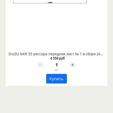
ISUZU NKR 55 рессора передняя лист № 1 в сборе (Арт. IR 07-10-01в) Лист укомплектован втулкой диаметром 40 мм и сайлентблоком диаметром 16 мм
6 550 руб
шт
Купить