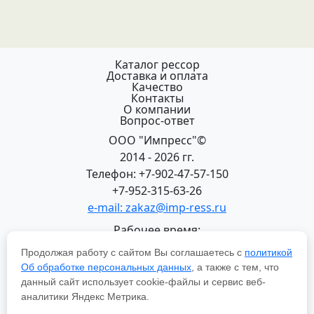
Каталог рессор
Доставка и оплата
Качество
Контакты
О компании
Вопрос-ответ
ООО "Импресс"©
2014 - 2026 гг.
Телефон: +7-902-47-57-150
+7-952-315-63-26
e-mail: zakaz@imp-ress.ru
Рабочее время:
пн-пт 08:00-18:00 (МСК+2)
Продолжая работу с сайтом Вы соглашаетесь с
политикой
618200, Пермский край
Об обработке персональных данных
, а также с тем, что
г.Чусовой, ул. Халтурина, 22
данный сайт использует cookie-файлы и сервис веб-
Политика в отношении обработки персональных
аналитики Яндекс Метрика.