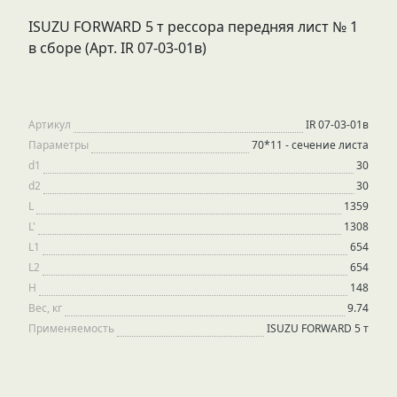
ISUZU FORWARD 5 т рессора передняя лист № 1
в сборе (Арт. IR 07-03-01в)
Артикул
IR 07-03-01в
Параметры
70*11 - сечение листа
d1
30
d2
30
L
1359
L'
1308
L1
654
L2
654
H
148
Вес, кг
9.74
Применяемость
ISUZU FORWARD 5 т