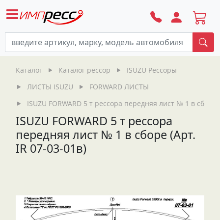
По
Каталог
Каталог рессор
ISUZU Рессоры
ЛИСТЫ ISUZU
FORWARD ЛИСТЫ
ISUZU FORWARD 5 т рессора передняя лист № 1 в сборе (А
ISUZU FORWARD 5 т рессора
передняя лист № 1 в сборе (Арт.
IR 07-03-01в)