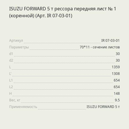
ISUZU FORWARD 5 т рессора передняя лист № 1
(коренной) (Арт. IR 07-03-01)
Артикул
IR 07-03-01
Параметры
70*11 - сечение листов
d1
30
d2
30
L
1359
L'
1308
L1
654
L2
654
H
148
Вес, кг
9.5
Применяемость
ISUZU FORWARD 5 т