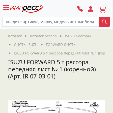
По
Каталог
Каталог рессор
ISUZU Рессоры
ЛИСТЫ ISUZU
FORWARD ЛИСТЫ
ISUZU FORWARD 5 т рессора передняя лист № 1 (коренной)
ISUZU FORWARD 5 т рессора
передняя лист № 1 (коренной)
(Арт. IR 07-03-01)