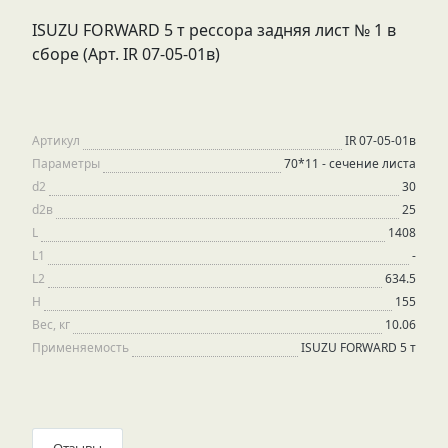
ISUZU FORWARD 5 т рессора задняя лист № 1 в
сборе (Арт. IR 07-05-01в)
Артикул
IR 07-05-01в
Параметры
70*11 - сечение листа
d2
30
d2в
25
L
1408
L1
-
L2
634.5
H
155
Вес, кг
10.06
Применяемость
ISUZU FORWARD 5 т