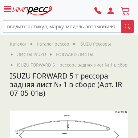
По
Каталог
Каталог рессор
ISUZU Рессоры
ЛИСТЫ ISUZU
FORWARD ЛИСТЫ
ISUZU FORWARD 5 т рессора задняя лист № 1 в сборе (Арт
ISUZU FORWARD 5 т рессора
задняя лист № 1 в сборе (Арт. IR
07-05-01в)