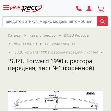
По
Каталог
Каталог рессор
ISUZU Рессоры
ЛИСТЫ ISUZU
FORWARD ЛИСТЫ
ISUZU Forward 1990 г. рессора передняя, лист №1 (корен
ISUZU Forward 1990 г. рессора
передняя, лист №1 (коренной)