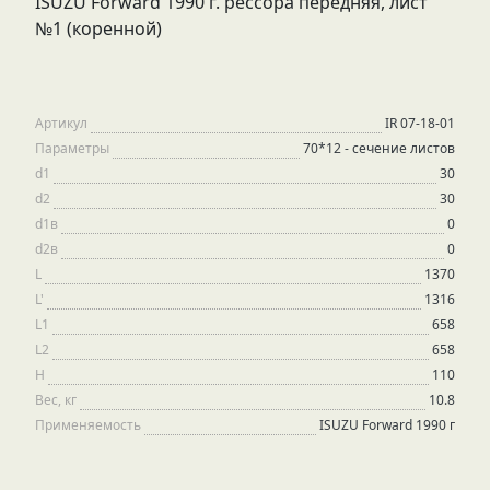
ISUZU Forward 1990 г. рессора передняя, лист
№1 (коренной)
Артикул
IR 07-18-01
Параметры
70*12 - сечение листов
d1
30
d2
30
d1в
0
d2в
0
L
1370
L'
1316
L1
658
L2
658
H
110
Вес, кг
10.8
Применяемость
ISUZU Forward 1990 г