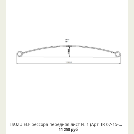
ISUZU ELF рессора передняя лист № 1 (Арт. IR 07-15-01в) Лист укомплектован сайлентблоками диаметром 16 мм
11 250 руб