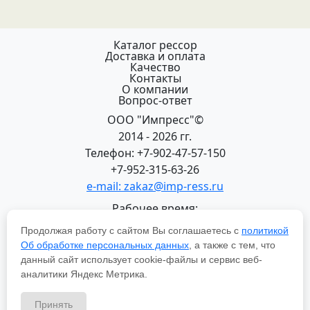
Каталог рессор
Доставка и оплата
Качество
Контакты
О компании
Вопрос-ответ
ООО "Импресс"©
2014 - 2026 гг.
Телефон: +7-902-47-57-150
+7-952-315-63-26
e-mail: zakaz@imp-ress.ru
Рабочее время:
пн-пт 08:00-18:00 (МСК+2)
Продолжая работу с сайтом Вы соглашаетесь с
политикой
618200, Пермский край
Об обработке персональных данных
, а также с тем, что
г.Чусовой, ул. Халтурина, 22
данный сайт использует cookie-файлы и сервис веб-
Политика в отношении обработки персональных
аналитики Яндекс Метрика.
данных
Принять