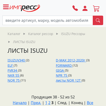
По
Каталог
Каталог рессор
ISUZU Рессоры
ЛИСТЫ ISUZU
ЛИСТЫ ISUZU
ISUZUV340
D-MAX 2012-2020г
(2)
(3)
ELF
FORWARD
(7)
(12)
FVR34
GIGA
(3)
(5)
NKR 55
NPR 75
(6)
(3)
NQR 75
листы NQR 12T
(11)
(0)
Продукция 38 - 52 из 52
Начало
|
Пред.
|
1
2
3
| След. | Конец
|
Все