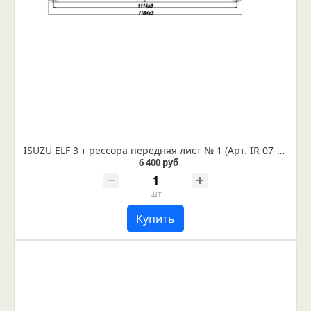
ISUZU ELF 3 т рессора передняя лист № 1 (Арт. IR 07-04-01в) Лист укомплектован втулками диаметром 16 и 16,2 мм.
6 400 руб
шт
Купить