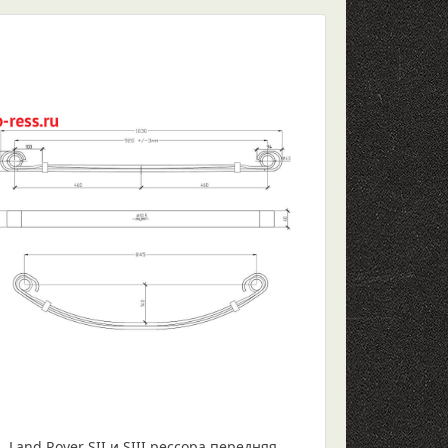
Land Rover SII и SIII рессора передняя