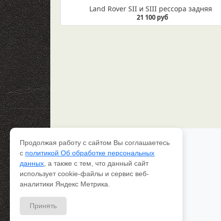
Land Rover SII и SIII рессора задняя
21 100 руб
Продолжая работу с сайтом Вы соглашаетесь
Каталог рессор
с
политикой Об обработке персональных
Доставка и оплата
данных
, а также с тем, что данный сайт
Качество
использует cookie-файлы и сервис веб-
Контакты
О компании
аналитики Яндекс Метрика.
Вопрос-ответ
Принять