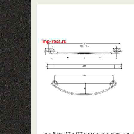
Land Rover SII и SIII рессора передняя лист