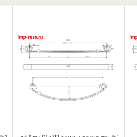
 № 2
Land Rover SII и SIII рессора передняя лист № 1