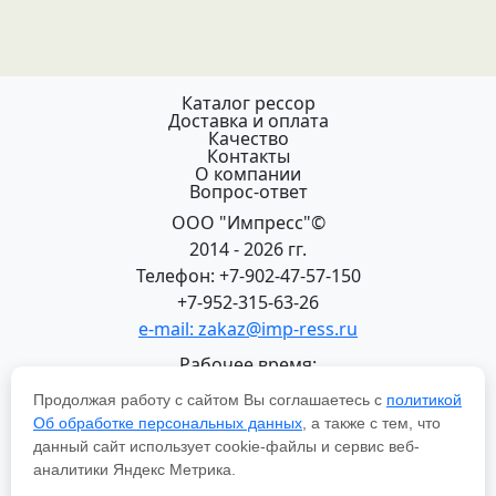
Каталог рессор
Доставка и оплата
Качество
Контакты
О компании
Вопрос-ответ
ООО "Импресс"©
2014 - 2026 гг.
Телефон: +7-902-47-57-150
+7-952-315-63-26
e-mail: zakaz@imp-ress.ru
Рабочее время:
пн-пт 08:00-18:00 (МСК+2)
Продолжая работу с сайтом Вы соглашаетесь с
политикой
618200, Пермский край
Об обработке персональных данных
, а также с тем, что
г.Чусовой, ул. Халтурина, 22
данный сайт использует cookie-файлы и сервис веб-
Политика в отношении обработки персональных
аналитики Яндекс Метрика.