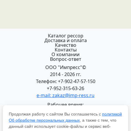
Каталог рессор
Доставка и оплата
Качество
Контакты
О компании
Вопрос-ответ
ООО "Импресс"©
2014 - 2026 гг.
Телефон: +7-902-47-57-150
+7-952-315-63-26
e-mail: zakaz@imp-ress.ru
Рабочее время:
пн-пт 08:00-18:00 (МСК+2)
Продолжая работу с сайтом Вы соглашаетесь с
политикой
618200, Пермский край
Об обработке персональных данных
, а также с тем, что
г.Чусовой, ул. Халтурина, 22
данный сайт использует cookie-файлы и сервис веб-