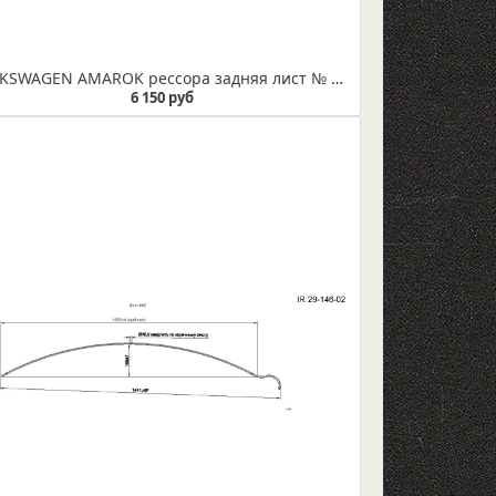
VOLKSWAGEN AMAROK рессора задняя лист № 1 со втулками (3-х листовая) (Арт.IR 29-68-01в)
6 150 руб