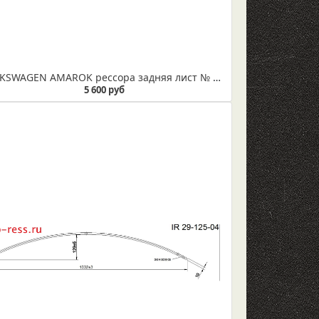
VOLKSWAGEN AMAROK рессора задняя лист № 2 усиленный (3-х листовая) (Арт.IR 29-68-02)
5 600 руб