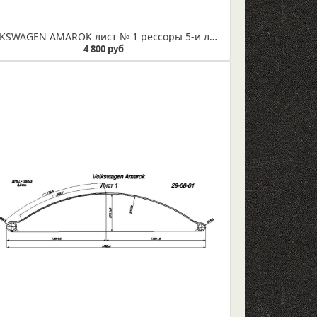
VOLKSWAGEN AMAROK лист № 1 рессоры 5-и листовой усиленной (IR 29-125-01)
4 800 руб