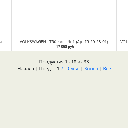
VOLKSWAGEN AMAROK лист № 5 рессора 5-и листовая (IR 29-146-05)
VOLKSWAGEN LT50 лист № 1 (Арт.IR 29-23-01)
17 350 руб
Продукция 1 - 18 из 33
Начало | Пред. |
1
2
|
След.
|
Конец
|
Все