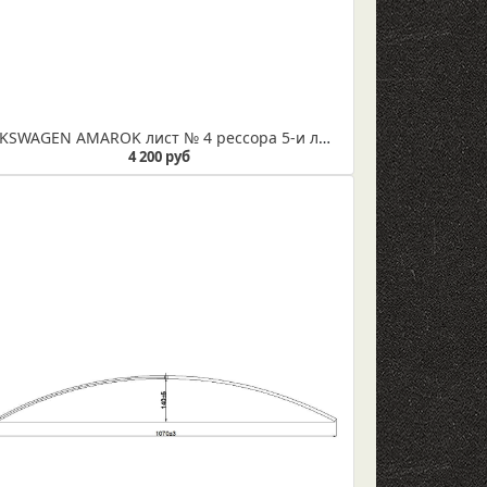
VOLKSWAGEN AMAROK лист № 4 рессора 5-и листовая усиленная (IR 29-125-04)
4 200 руб