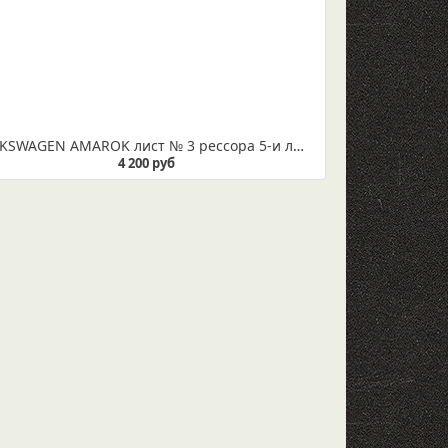
VOLKSWAGEN AMAROK лист № 3 рессора 5-и листовая усиленная (IR 29-125-03)
4 200 руб