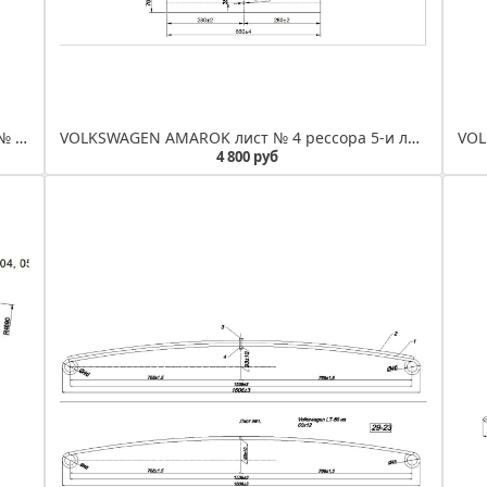
VOLKSWAGEN AMAROK рессора задняя лист № 2 (3-х листовая) (Арт.IR 29-68-02)
VOLKSWAGEN AMAROK лист № 4 рессора 5-и листовая (IR 29-146-04)
4 800 руб