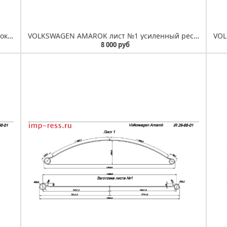
VOLKSWAGEN AMAROK лист №1 без сайлетблоков рессора 5-листовая (IR 29-146-01)
VOLKSWAGEN AMAROK лист №1 усиленный рессора 5-листовая (IR 29-146-01ус)
8 000 руб