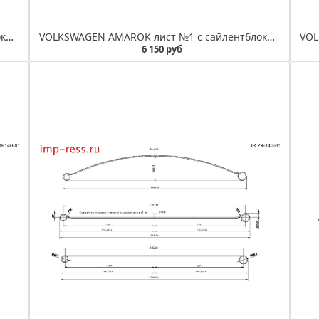
VOLKSWAGEN AMAROK лист №1 с сайлентблоками рессора 5-листовая усиленная (IR 29-125-01в)
VOLKSWAGEN AMAROK лист №1 с сайлентблоками рессора 5-листовая (IR 29-146-01в)
6 150 руб