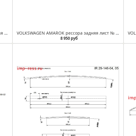
VOLKSWAGEN AMAROK лист № 2 5-ти листовая рессора усиленная (IR 29-125-02)
VOLKSWAGEN AMAROK рессора задняя лист № 2 усиленный из полосы 70*15/10 (Арт.IR 29-68-02млр)
8 950 руб